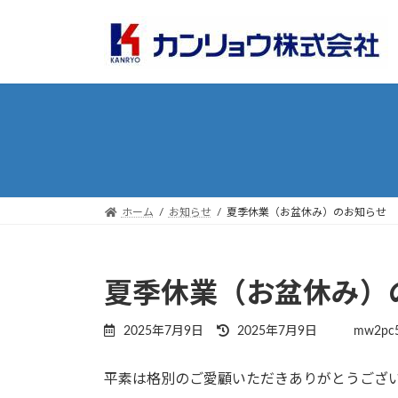
コ
ナ
ン
ビ
テ
ゲ
ン
ー
ツ
シ
へ
ョ
ス
ン
キ
に
ッ
移
プ
動
ホーム
お知らせ
夏季休業（お盆休み）のお知らせ
夏季休業（お盆休み）
最
2025年7月9日
2025年7月9日
mw2pc
終
更
平素は格別のご愛顧いただきありがとうござ
新